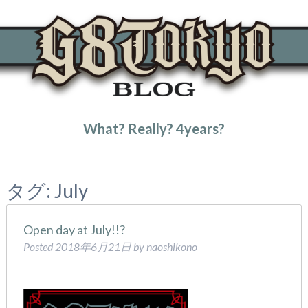
What? Really? 4years?
トップページ
July
タグ:
July
Open day at July!!?
Posted
2018年6月21日
by
naoshikono