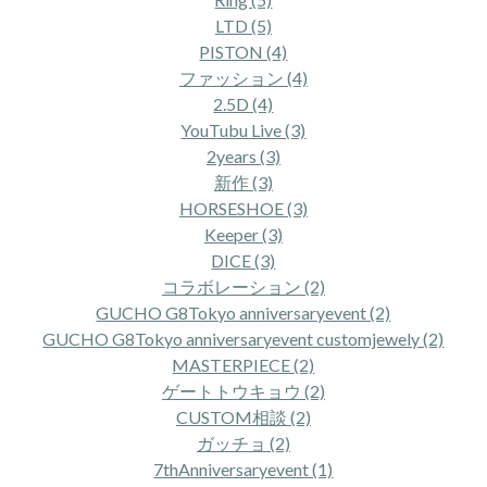
LTD (5)
PISTON (4)
ファッション (4)
2.5D (4)
YouTubu Live (3)
2years (3)
新作 (3)
HORSESHOE (3)
Keeper (3)
DICE (3)
コラボレーション (2)
GUCHO G8Tokyo anniversaryevent (2)
GUCHO G8Tokyo anniversaryevent customjewely (2)
MASTERPIECE (2)
ゲートトウキョウ (2)
CUSTOM相談 (2)
ガッチョ (2)
7thAnniversaryevent (1)