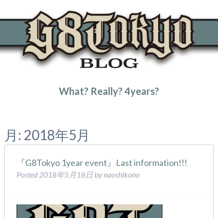
What? Really? 4years?
トップページ
2018年
5月
月:
2018年5月
『G8Tokyo 1year event』Last information!!!
Posted
2018年5月18日
by
naoshikono