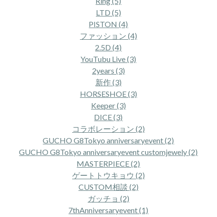
Ring (5)
LTD (5)
PISTON (4)
ファッション (4)
2.5D (4)
YouTubu Live (3)
2years (3)
新作 (3)
HORSESHOE (3)
Keeper (3)
DICE (3)
コラボレーション (2)
GUCHO G8Tokyo anniversaryevent (2)
GUCHO G8Tokyo anniversaryevent customjewely (2)
MASTERPIECE (2)
ゲートトウキョウ (2)
CUSTOM相談 (2)
ガッチョ (2)
7thAnniversaryevent (1)